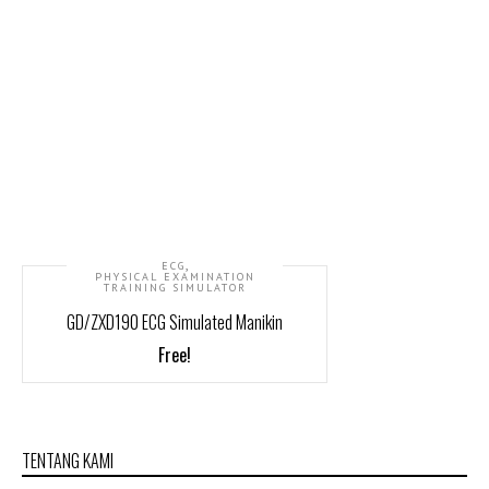
,
ECG
PHYSICAL EXAMINATION
TRAINING SIMULATOR
GD/ZXD190 ECG Simulated Manikin
Free!
TENTANG KAMI