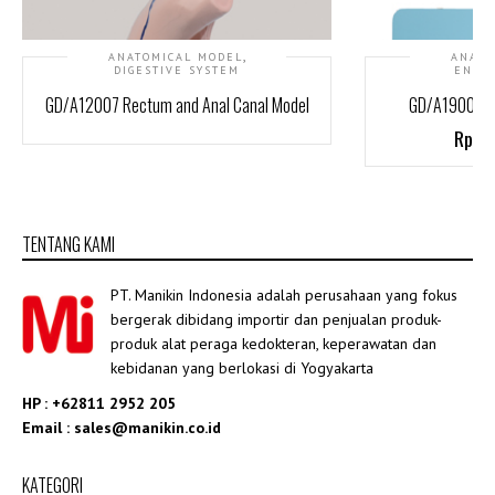
,
ANATOMICAL MODEL
ANATO
DIGESTIVE SYSTEM
ENDOC
GD/A12007 Rectum and Anal Canal Model
GD/A19003 Me
Rp26
TENTANG KAMI
PT. Manikin Indonesia adalah perusahaan yang fokus
bergerak dibidang importir dan penjualan produk-
produk alat peraga kedokteran, keperawatan dan
kebidanan yang berlokasi di Yogyakarta
HP : +62811 2952 205
Email : sales@manikin.co.id
KATEGORI